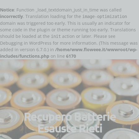
Notice
: Function _load_textdomain_just_in_time was called
incorrectly
. Translation loading for the
image-optimization
domain was triggered too early. This is usually an indicator for
some code in the plugin or theme running too early. Translations
should be loaded at the
action or later. Please see
init
Debugging in WordPress
for more information. (This message was
added in version 6.7.0.) in
/home/www.floweee.it/wwwroot/wp-
includes/functions.php
Salta al
on line
6170
contenuto
Recupero Batterie
Esauste Rieti