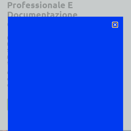
Professionale E
Documentazione
Certificata
Floweee è la tua soluzione affidabile per il recupero di
batterie esauste a Rieti e in tutta la provincia.
Svolgiamo il servizio di recupero da oltre un decennio
grazie al nostro personale qualificato, offriamo un’opzione
sicura e responsabile.
Ci occupiamo direttamente del recupero presso attività
commerciali e produttive, garantendo la massima
convenienza per i nostri clienti.
CONTATTACI