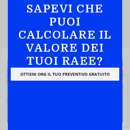
corretto smaltimento delle batterie, rispettando
SAPEVI CHE
l’ambiente.
PUOI
Scegli Floweee per un servizio di smaltimento batterie
esauste; professionale, conveniente e veloce a Rieti e
provincia.
CALCOLARE IL
VALORE DEI
TUOI RAEE?
OTTIENI ORA IL TUO PREVENTIVO GRATUITO