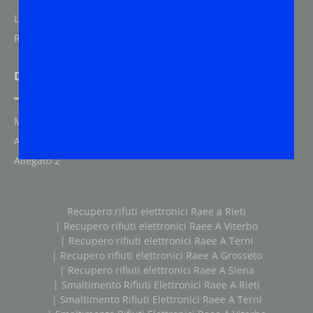
Logistica
Ricambi auto
Documenti Modello 231
Modello 231
Allegato 1
Allegato 2
Recupero rifuti elettronici Raee a Rieti
| Recupero rifiuti elettronici Raee A Viterbo
| Recupero rifiuti elettronici Raee A Terni
| Recupero rifiuti elettronici Raee A Grosseto
| Recupero rifiuti elettronici Raee A Siena
| Smaltimento Rifiuti Elettronici Raee A Rieti
| Smaltimento Rifiuti Elettronici Raee A Terni