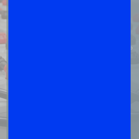
Smaltimento di Ogni Tipo di
Batteria e Rifiuto Elettronico
In Floweee, siamo specializzati nello smaltimento di una
vasta gamma di batterie e rifiuti elettronici. Ci occupiamo
del corretto trattamento delle seguenti tipologie di
batterie:
Alcaline
Al litio
Al litio-polimero
Al litio-titanato
Al nichel-cadmio
Al nichel-metallo idruro
Zinco-carbone
Indipendentemente dal tipo di rifiuto che devi smaltire,
puoi fare affidamento su di noi per un trattamento
sicuro e rispettoso dell’ambiente. Offriamo un servizio di
smaltimento batterie esauste a Rieti su misura per